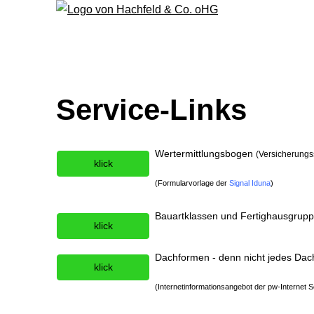
Service-Links
Wertermittlungsbogen
(Versicherung
klick
(Formularvorlage der
Signal Iduna
)
Bauartklassen und Fertighausgrup
klick
Dachformen - denn nicht jedes Dach 
klick
(Internetinformationsangebot der
pw-Internet 